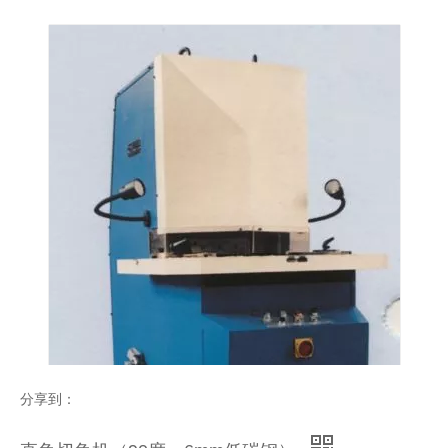
片角成型机/角成型（BD-1-3）
可变角度切角机（30--135度，4mm低碳钢）
分享到：