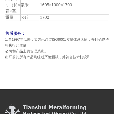
寸（长×
毫米
1605×1000×1700
宽×高）
重量
公斤
1700
售后服务：
1.自1997年以来，卖方已通过ISO9001质量体系认证，并且始终严
格执行此质量
公司和产品上的管理系统。
出厂前的所有产品均经过严格测试，并符合技术协议和
标准。
2.保修期为自提单日期或重型机械的最终接受日期开始的一年。更
长的保修期
可以由用户购买。
3.调试：对于重型机械，卖方派遣技术人员（电动液压和机械）
指导机器安装后7天到45天的安装，测试和培训操作员
到达用户工厂。但是往返机票，当地住宿和津贴
用户所在国家/地区（USD100 /人·天）的负担由买方承担。以上费
用不算