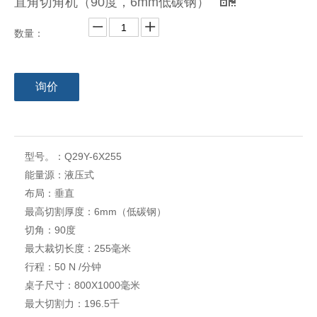
直角切角机（90度，6mm低碳钢）
数量：
询价
型号。：
Q29Y-6X255
能量源：
液压式
布局：
垂直
最高切割厚度：
6mm（低碳钢）
切角：
90度
最大裁切长度：
255毫米
行程：
50 N /分钟
桌子尺寸：
800X1000毫米
最大切割力：
196.5千