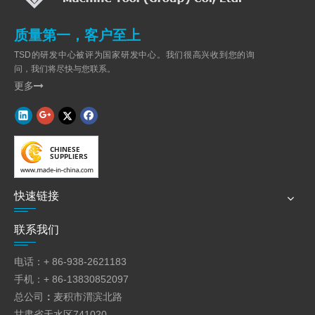
包含在报价中。此条款将在合同中显示。
3.对于中小型标准机械，易于按照操作手册进行操作。用户是
质量第一，客户至上
首先建议仔细阅读操作手册，然后启动机器。任何不清楚的问题，
请感到
TSD的研发中心被评为国家研发中心。我们很高兴收到您的询
免费与卖家联系。
问，我们将尽快与您联系。
如果用户坚持要在使用工厂提供技术服务，请参阅售后第2条。
更多

服务。
4.可以通过出厂编号跟踪卖方的所有产品。备件供应方式与前者相
同，
这有助于满足客户的特殊设计要求。
5.易损件自提单日期起一年内可免费提供给客户，并且
提供长期技术顾问服务。
快速链接
6.常见故障可以通过电子邮件，电话和远程视频诊断解决。用户必
须提供完整的
联系我们
故障描述，如果可能，清除图片和视频。
由于卖方的制造原因而在一年内出现严重的质量问题
电话：+ 86-938-2621183
重型机械的提单日期或最终接受日期。卖方将派遣技术人员对其进
行维修。
手机：+ 86-13830852097
7.一年保修后，卖方将提供免费的技术咨询以及备件和技术人员
总公司
：
麦积市渭滨北路
以最低的成本提供服务。
甘肃省天水区741020