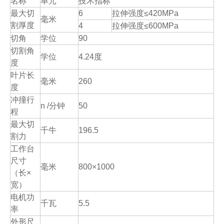
名称
单元
技术指标
最大切
6
拉伸强度≤420MPa
毫米
割厚度
4
拉伸强度≤600MPa
切角
学位
90
切割角
学位
4.24度
度
叶片长
毫米
260
度
冲撞行
n /分钟
50
程
最大切
千牛
196.5
割力
工作台
尺寸
毫米
800×1000
（长×
宽）
电机功
千瓦
5.5
率
外形尺