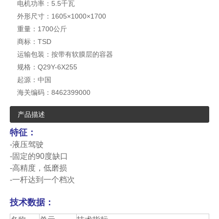
电机功率：
5.5千瓦
外形尺寸：
1605×1000×1700
重量：
1700公斤
商标：
TSD
运输包装：
按带有软膜层的容器
规格：
Q29Y-6X255
起源：
中国
海关编码：
8462399000
产品描述
特征：
-液压驾驶
-固定的90度缺口
-高精度，低磨损
-一杆达到一个档次
技术数据：