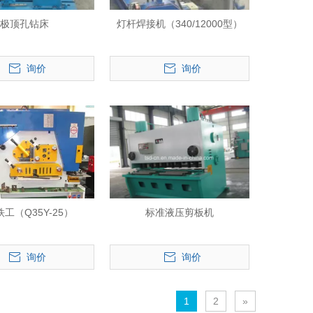
极顶孔钻床
灯杆焊接机（340/12000型）
询价
询价
工（Q35Y-25）
标准液压剪板机
询价
询价
1
2
»