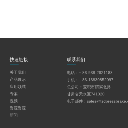
快速链接
联系我们
关于我们
电话：+ 86-938-2621183
产品展示
手机：+ 86-13830852097
应用领域
总公司
：
麦积市渭滨北路
专案
甘肃省天水区741020
视频
电子邮件：
sales@tsdpressbrake
资源资源
新闻