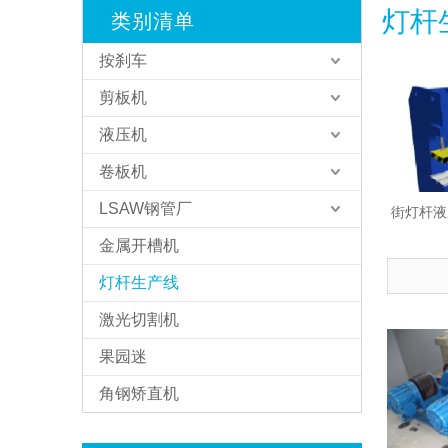
灯杆
类别清单
按刹车
剪板机
液压机
卷板机
LSAW钢管厂
街灯杆液压
金属开槽机
灯杆生产线
激光切割机
果园迷
角钢矫直机