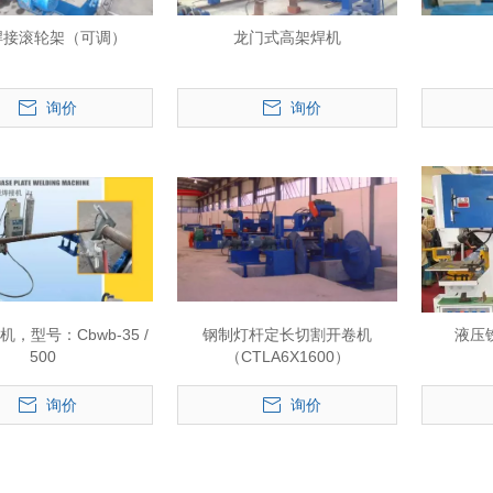
k焊接滚轮架（可调）
龙门式高架焊机
询价
询价
，型号：Cbwb-35 /
钢制灯杆定长切割开卷机
液压铁
500
（CTLA6X1600）
询价
询价