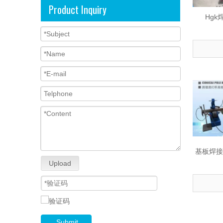
Product Inquiry
Hg
基板焊接机
Upload
Submit