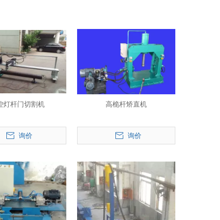
控灯杆门切割机
高桅杆矫直机
询价
询价