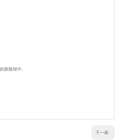
置的膨胀钳中。
下一条: