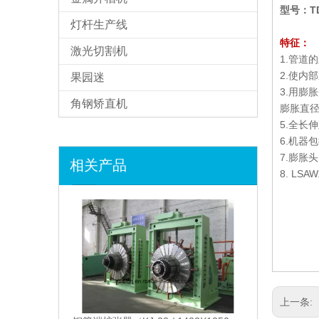
型号：TDT
灯杆生产线
特征：
激光切割机
1.管道
2.使内
果园迷
3.用膨
角钢矫直机
膨胀直径比
5.全长
6.机器
7.膨胀
相关产品
8. L
上一条: