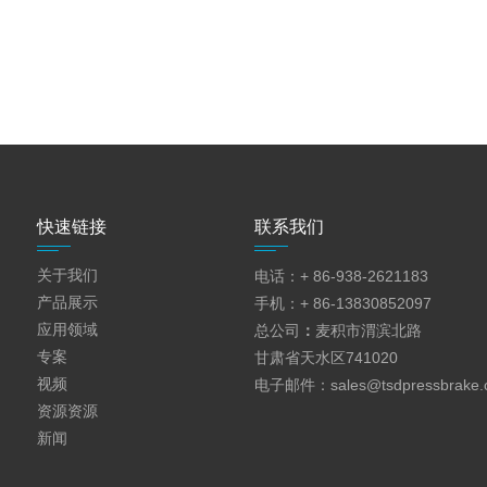
快速链接
联系我们
关于我们
电话：+ 86-938-2621183
产品展示
手机：+ 86-13830852097
应用领域
总公司
：
麦积市渭滨北路
专案
甘肃省天水区741020
视频
电子邮件：
sales@tsdpressbrake
资源资源
新闻