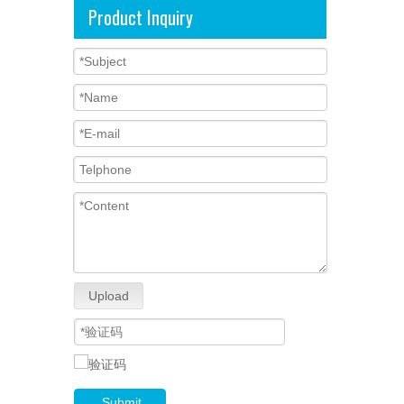
Product Inquiry
Upload
Submit