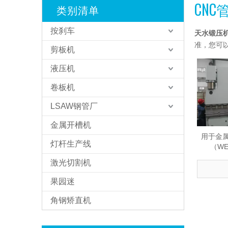
CN
类别清单
按刹车
天水锻压
准，您可
剪板机
液压机
卷板机
LSAW钢管厂
金属开槽机
用于金属
灯杆生产线
（WE6
激光切割机
果园迷
角钢矫直机