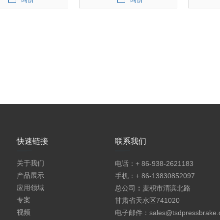
快速链接
联系我们
关于我们
电话：+ 86-938-2621183
产品展示
手机：+ 86-13830852097
应用领域
总公司
：
麦积市渭滨北路
专案
甘肃省天水区741020
视频
电子邮件：
sales@tsdpressbrake