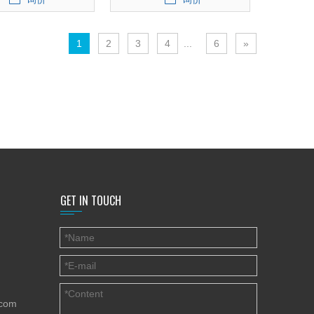
1
2
3
4
...
6
»
GET IN TOUCH
.com