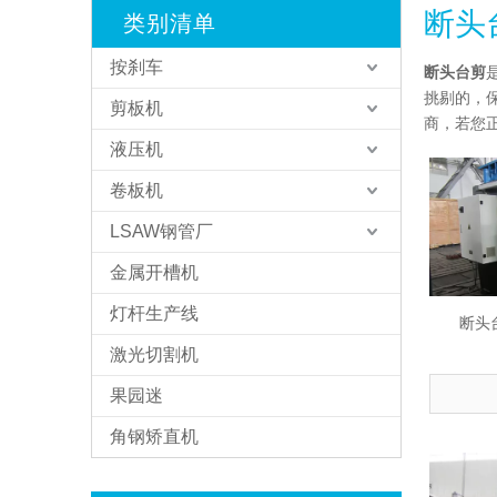
断头
类别清单
按刹车
断头台剪
挑剔的，
剪板机
商，若您
液压机
卷板机
LSAW钢管厂
金属开槽机
灯杆生产线
断头台
激光切割机
果园迷
角钢矫直机