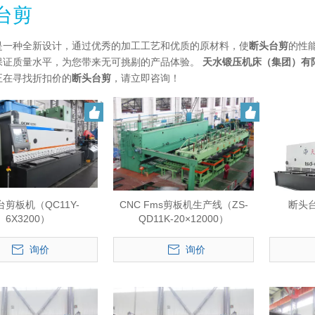
台剪
是一种全新设计，通过优秀的加工工艺和优质的原材料，使
断头台剪
的性
保证质量水平，为您带来无可挑剔的产品体验。
天水锻压机床（集团）有限
正在寻找折扣价的
断头台剪
，请立即咨询！
剪板机（QC11Y-
CNC Fms剪板机生产线（ZS-
断头台
6X3200）
QD11K-20×12000）
询价
询价