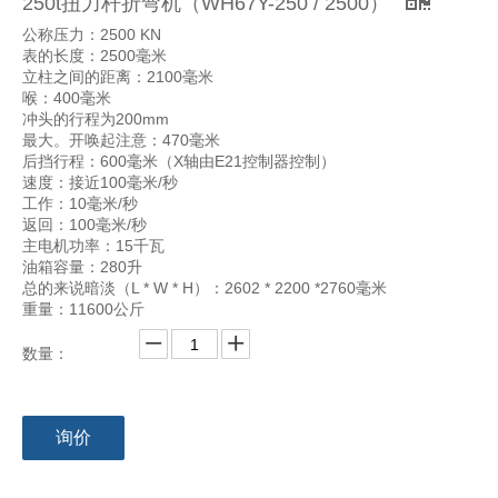
250t扭力杆折弯机（WH67Y-250 / 2500）
公称压力：2500 KN
表的长度：2500毫米
立柱之间的距离：2100毫米
喉：400毫米
冲头的行程为200mm
最大。开唤起注意：470毫米
后挡行程：600毫米（X轴由E21控制器控制）
扭杆折弯机（WH67Y-170 / 4100）
扭杆折弯机（WH67Y-110 / 4100）
速度：接近100毫米/秒
工作：10毫米/秒
返回：100毫米/秒
主电机功率：15千瓦
油箱容量：280升
总的来说暗淡（L * W * H）：2602 * 2200 *2760毫米
重量：11600公斤
数量：
170t / 3100 NC液压金属折弯机（WH67Y-170 / 3100）
扭杆折弯机（WH67Y-110 / 3100）
询价