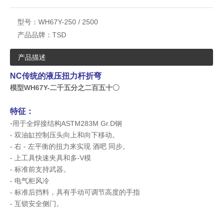
型号：
WH67Y-250 / 2500
产品品牌：
TSD
产品描述
160t / 3200 NC液压折弯机（WH67Y-160 / 3200）
2轴数控液压折弯机（WE67K-250 / 5000）
NC传统的液压扭力杆折弯
模型WH67Y-二千五分之二百五十〇
特征：
-
用于全焊接结构ASTM283M Gr.D钢
- 双油缸控制压头向上和向下移动。
- 右 - 左平衡的扭力来实现
酒吧
同步。
- 上工具快速夹具和多-V模
- 标准前支持武器。
200t扭力杆折弯机（WH67Y-200 / 4000）
NC常规液压扭杆折弯机（WH67Y-100 / 3200）
- 电气柜风冷
- 标准后挡料，具有手动可调节高度的手指
- 互锁安全侧门。