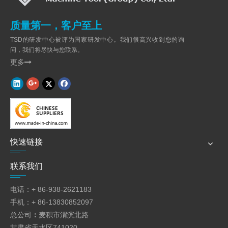
覆。包装容器
质量第一，客户至上
售后服务：
TSD的研发中心被评为国家研发中心。我们很高兴收到您的询
1.卖方已通过ISO9001质量体系认证，1997年以来，始终严格执行
问，我们将尽快与您联系。
这
更多

质量管理体系在我们公司和我们的产品。
前出厂价，所有产品都经过严格测试，均符合技术协议一致性和
标准。
2.保修是因为B / L，或重型机械的最后验收日期的日期一年。更长
保修期可以通过用户购买。
3.调试：对于重型机械，卖家发送技师（电气液压和机械）
快速链接
指导安装，设备后从7天测试和培训的操作员到45天
到达用户的工厂。但来回机票，当地住宿和津贴
联系我们
（USD100 /人·天）在用户所在的国家将会由买方负担。以上收费
不要
包含在报价。该条款将在合同中显示。
电话：+ 86-938-2621183
3.对于中小标准机械，它是根据操作手册，操作方便。用户
手机：+ 86-13830852097
首先建议要仔细阅读使用说明书，然后启动机器。任何不清楚的问
总公司
：
麦积市渭滨北路
题，请随时
甘肃省天水区741020