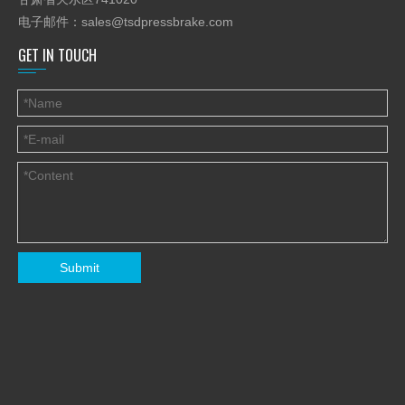
自由与卖家联系。
电子邮件：
sales@tsdpressbrake.com
如果用户在使用时的工厂提供技术服务的坚持，请参考后的2号条
GET IN TOUCH
款
-sale服务。
4.卖方的所有产品均可以通过工厂交货数量进行跟踪。备件可作为
供给相同
前者，这是为客户的特殊设计要求有帮助。
5.消耗部件可免费提供给顾客的从乙/ L日期一年内保修一起提供，
并且
长期的技术咨询服务。
6.常见故障可以通过电子邮件，电话和长途视频诊断来解决。用户
必须提供
全故障描述，清晰的图像和视频，如果可能的话。
Submit
一旦出现严重质量问题一年内到期的，因为出现了卖方的制造原因
乙/ L日期或重型机械的最后验收日期。卖方将派出自己的技术人员
进行修复。
7.保修一年后，卖方将免费提供技术咨询和零配件及技术人员
以最低成本的服务。
上一条: