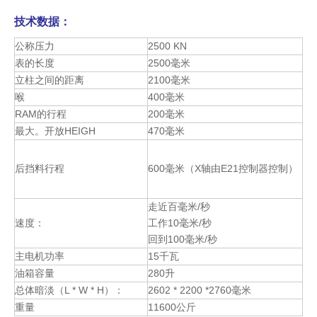
技术数据：
公称压力
2500 KN
表的长度
2500毫米
250t扭力杆折弯机（WH67Y-250 / 4000）
200t扭力杆折弯机（WH67Y-200 / 2000）
立柱之间的距离
2100毫米
喉
400毫米
RAM的行程
200毫米
最大。开放HEIGH
470毫米
后挡料行程
600毫米（X轴由E21控制器控制）
走近百毫米/秒
速度：
工作10毫米/秒
回到100毫米/秒
主电机功率
15千瓦
油箱容量
280升
总体暗淡（L * W * H）：
2602 * 2200 *2760毫米
重量
11600公斤