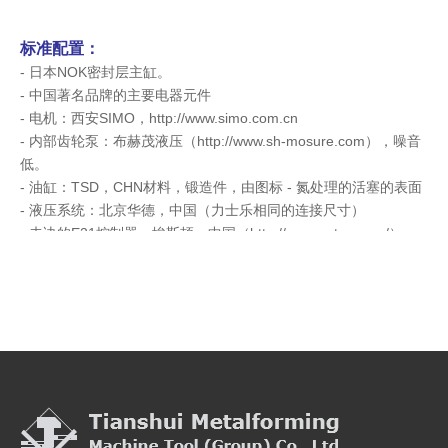
标准配置：
- 日本NOK密封层主缸。
- 中国著名品牌的主要电器元件
- 电机：西安SIMO，http://www.simo.com.cn
- 内部齿轮泵：布赫茂液压（http://www.sh-mosure.com），噪音
低。
- 油缸：TSD，CHN材料，锻造件，由图标 - 氮处理的活塞的表面
- 液压系统：北京华德，中国（力士乐相同的连接尺寸）
- 未决的E21控制器，埃斯顿，中国（http://www.estun.com/）
可选的：
机顶和底部的工具。
-ball丝杆和直线导轨。
- 油冷却器
- 安全光幕
-CE证书。
填料：
防锈油上工作表面，具有用于整个机器的塑料薄膜层涂