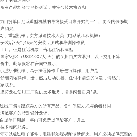
产品上的管理系统。
的所有产品均经过严格测试，并符合技术协议和
期为自提单日期或重型机械的最终接受日期开始的一年。更长的保修期
用户购买。
：对于重型机械，卖方派遣技术人员（电动液压和机械）
安装后7天到45天的安装，测试和培训操作员
户工厂。但是往返机票，当地住宿和津贴
国家/地区（USD100 /人·天）的负担由买方承担。以上费用不算
报价中。此条款将在合同中显示。
中小型标准机械，易于按照操作手册进行操作。用户是
议仔细阅读操作手册，然后启动机器。任何不清楚的问题，请感到
卖家联系。
户坚持要在使用工厂提供技术服务，请参阅售后第2条。
通过出厂编号跟踪卖方的所有产品。备件供应方式与前者相同，
于满足客户的特殊设计要求。
件自提单日期起一年内可免费提供给客户，并且
期技术顾问服务。
故障可以通过电子邮件，电话和远程视频诊断解决。用户必须提供完整的