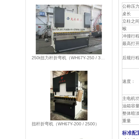
公称压
桌长
立柱之
喉
冲撞行
最高打
250t扭力杆折弯机（WH67Y-250 / 3200）
后规行
速度：
主电机
油箱容
整体暗淡
重量
扭杆折弯机（WH67Y-200 / 2500）
标准配