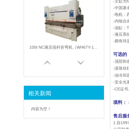
-主缸为N
-中国著
-电机：西安
-内啮合齿
-油缸：
-液压系
-拥有待定的
100t NC液压扭杆折弯机（WH67Y-100 / 4000）
可选的
-顶部和
-滚珠丝
-油冷却
-安全光
-CE证书
相关新闻
填料：
200t / 3200 NC自动折弯机（WH67Y-200 / 3200）
内容为空！
售后服
1.自1