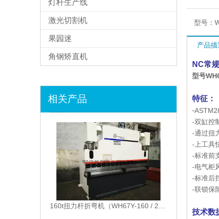
灯杆生产线
激光切割机
型号：
W
果园迷
产品描
角钢矫直机
NC常
型号WH67
相关产品
特征：
-
ASTM
-双缸控
-通过扭
-上工具快
-标准前
-电气柜
-标准后
-联锁保
160t扭力杆折弯机（WH67Y-160 / 2500）
技术数