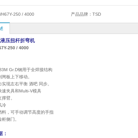
H67Y-250 / 4000
产品品牌：
TSD
述
规液压扭杆折弯机
Y-250 / 4000
283M Gr.D钢用于全焊接结构
制闸板上下移动。
力实现左右平衡
酒吧
同步。
速夹具和Multi-V模具
支撑臂。
风冷
挡料，可手动调节高度的手指
险柜侧门。
据：