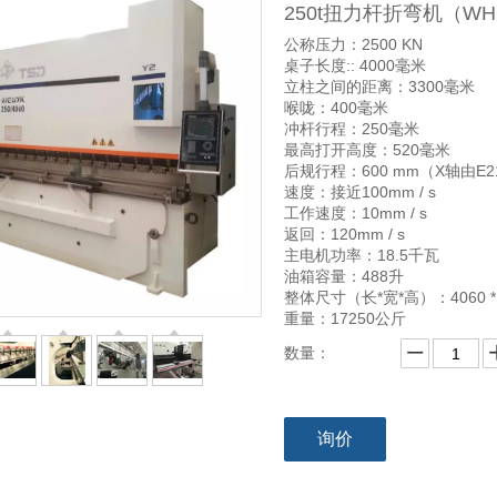
250t扭力杆折弯机（WH67Y
公称压力：2500 KN
桌子长度:: 4000毫米
立柱之间的距离：3300毫米
喉咙：400毫米
冲杆行程：250毫米
最高打开高度：520毫米
后规行程：600 mm（X轴由E
速度：接近100mm / s
工作速度：10mm / s
返回：120mm / s
主电机功率：18.5千瓦
油箱容量：488升
整体尺寸（长*宽*高）：4060 * 2
重量：17250公斤
数量：
询价