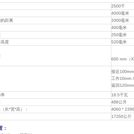
力
2500千
4000毫米
间的距离
3300毫米
400毫米
程
250毫米
开高度
520毫米
程
600 mm
接近100mm 
工作10mm /
返回120mm 
功率
18.5千瓦
量
488公升
（长*宽*高）：
4060 * 239
17250公斤
置：