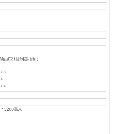
（X轴由E21控制器控制）
/ s
 s
/ s
0 * 3200毫米