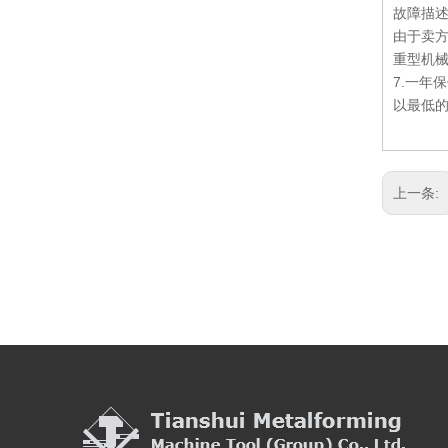
故障描
由于卖
重型机
7.一年
以最低
扭杆折弯机（WC67Y-200 / 4000）
上一条:
扭杆折弯机（WH67Y-170 / 4100）