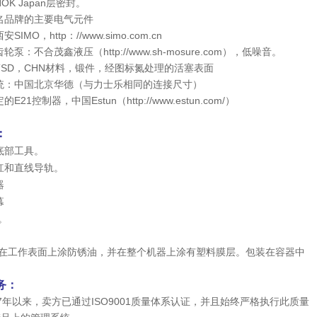
OK Japan层密封。
名品牌的主要电气元件
SIMO，http：//www.simo.com.cn
轮泵：不合茂鑫液压（http://www.sh-mosure.com），低噪音。
TSD，CHN材料，锻件，经图标氮处理的活塞表面
统：中国北京华德（与力士乐相同的连接尺寸）
E21控制器，中国Estun（http://www.estun.com/）
：
底部工具。
杠和直线导轨。
器
幕
。
在工作表面上涂防锈油，并在整个机器上涂有塑料膜层。包装在容器中
务：
997年以来，卖方已通过ISO9001质量体系认证，并且始终严格执行此质量