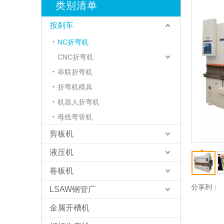
类别清单
按刹车
NC折弯机
CNC折弯机
串联折弯机
折弯机模具
机器人折弯机
母线弯管机
剪板机
液压机
卷板机
分享到：
LSAW钢管厂
金属开槽机