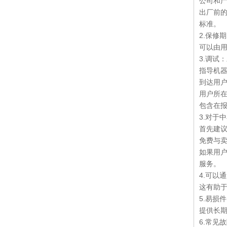
公司和
出厂前
标准。
2.保修
可以由
3.调试
指导机器
容量为63t的扭杆折弯机（WH67Y-63 / 2500）
到达用
用户所在
包含在
3.对于
首先建
免费与
如果用
服务。
4.可以
液压机数控金属折弯机（WH67Y-160 / 4000）
这有助
5.易损
提供长
6.常见