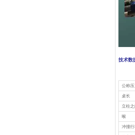
容量为63t的扭杆折弯机（WH67Y-63 / 2500）
技术数
公称压
桌长
立柱之
液压机数控金属折弯机（WH67Y-160 / 4000）
喉
冲撞行