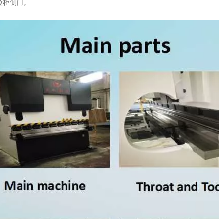
险柜侧门。