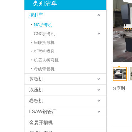
类别清单
按刹车
NC折弯机
CNC折弯机
串联折弯机
折弯机模具
机器人折弯机
母线弯管机
剪板机
分享到：
液压机
卷板机
LSAW钢管厂
金属开槽机