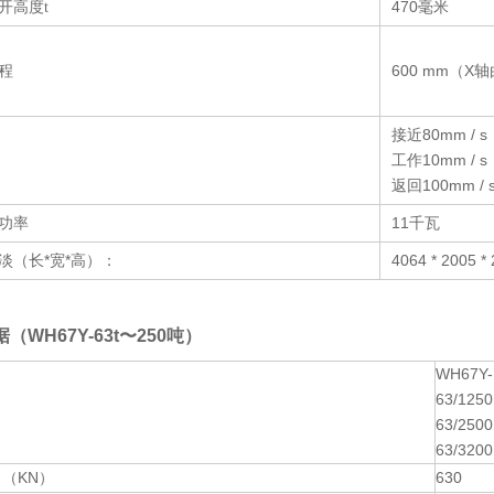
开高度
470毫米
t
程
600 mm（X
接近80mm / s
工作10mm / s
返回100mm / 
功率
11千瓦
淡（长*宽*高）：
4064 * 2005 
（WH67Y-63t〜
250吨）
WH67Y-
63/1250
63/2500
63/3200
（KN）
630