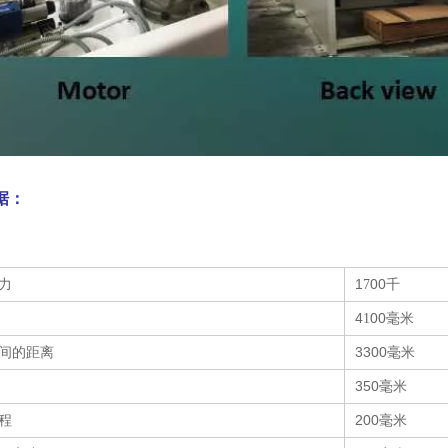
据：
力
1
00千
7
4
00毫米
1
间的距离
3300毫米
350毫米
程
200毫米