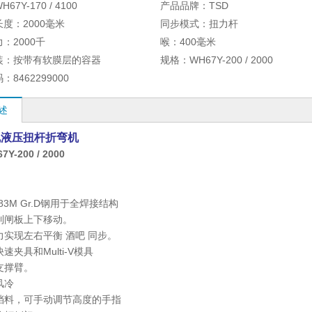
H67Y-170 / 4100
产品品牌：
TSD
长度：
2000毫米
同步模式：
扭力杆
力：
2000千
喉：
400毫米
装：
按带有软膜层的容器
规格：
WH67Y-200 / 2000
码：
8462299000
述
规液压扭杆折弯机
Y-200 / 2000
283M Gr.D钢用于全焊接结构
制闸板上下移动。
力实现左右平衡
酒吧
同步。
速夹具和Multi-V模具
支撑臂。
风冷
挡料，可手动调节高度的手指