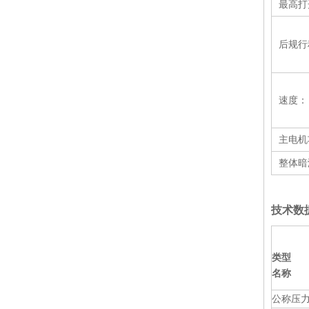
最高打
后规行
扭杆折弯机（WC67Y-200 / 4000）
速度：
主电机
整体暗
技术数据
扭杆折弯机（WH67Y-110 / 4100）
类型
名称
公称压力