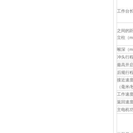
工作台
170t / 3100 NC液压金属折弯机（WH67Y-170 / 3100）
之间的
立柱（m
喉深（m
冲头行程
最高开
后规行程
接近速
（毫米/
扭杆折弯机（WH67Y-110 / 3100）
工作速度（
返回速度（
主电机功