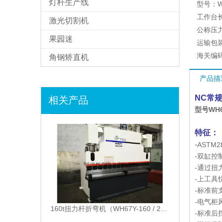
灯杆生产线
型号：
W
工作台
激光切割机
公称压
果园迷
运输包
海关编
角钢矫直机
产品描
相关产品
NC常
型号WH67
特征：
-
ASTM
-双缸控
-通过扭
-上工具快
-标准前
-电气柜
160t扭力杆折弯机（WH67Y-160 / 2500）
-标准后