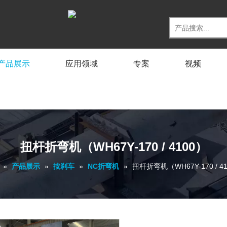
产品展示
应用领域
专案
视频
扭杆折弯机（WH67Y-170 / 4100）
»
产品展示
»
按刹车
»
NC折弯机
»
扭杆折弯机（WH67Y-170 / 4