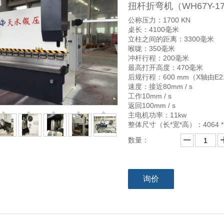
扭杆折弯机（WH67Y-170
公称压力：1700 KN
桌长：4100毫米
立柱之间的距离：3300毫米
喉咙：350毫米
冲杆行程：200毫米
最高打开高度：470毫米
后规行程：600 mm（X轴由E
速度：接近80mm / s
工作10mm / s
返回100mm / s
主电机功率：11kw
整体尺寸（长*宽*高）：4064 * 2
数量：
询价