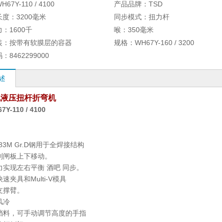
H67Y-110 / 4100
产品品牌：
TSD
长度：
3200毫米
同步模式：
扭力杆
力：
1600千
喉：
350毫米
装：
按带有软膜层的容器
规格：
WH67Y-160 / 3200
码：
8462299000
述
规液压扭杆折弯机
Y-110 / 4100
283M Gr.D钢用于全焊接结构
制闸板上下移动。
力实现左右平衡
酒吧
同步。
速夹具和Multi-V模具
支撑臂。
风冷
挡料，可手动调节高度的手指