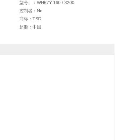
型号。：
WH67Y-160 / 3200
控制者：
Nc
商标：
TSD
起源：
中国