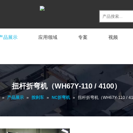
产品展示
应用领域
专案
视频
扭杆折弯机（WH67Y-110 / 4100）
»
产品展示
»
按刹车
»
NC折弯机
»
扭杆折弯机（WH67Y-110 / 4