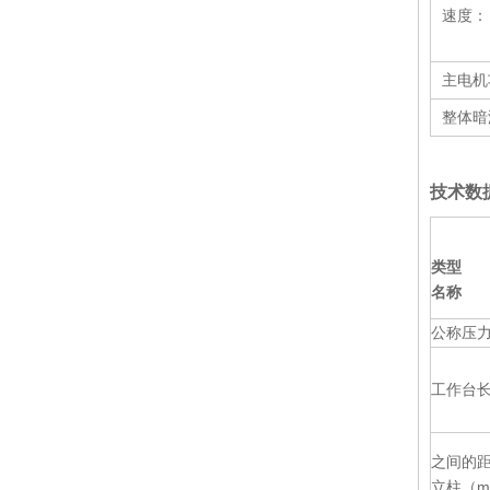
速度：
主电机
整体暗
扭杆折弯机（WC67Y-200 / 4000）
技术数据
类型
名称
公称压力
扭杆折弯机（WH67Y-170 / 4100）
工作台
之间的
立柱（m