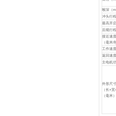
喉深（m
冲头行程
最高开
170t / 3100 NC液压金属折弯机（WH67Y-170 / 3100）
后规行程
接近速
（毫米/
工作速度（
返回速度（
主电机功
扭杆折弯机（WH67Y-110 / 3100）
外形尺
（长×宽
（毫米