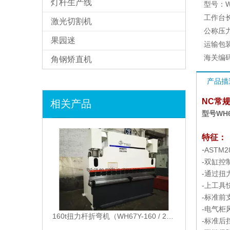
灯杆生产线
型号：
W
工作台
激光切割机
公称压
果园迷
运输包
海关编
角钢矫直机
产品描
相关产品
NC常
型号WH67
特征：
-
ASTM
-双缸控
-通过扭
-上工具快
-标准前
-电气柜
160t扭力杆折弯机（WH67Y-160 / 2500）
-标准后