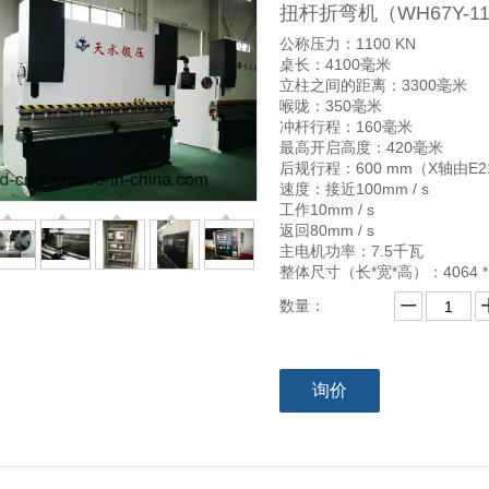
扭杆折弯机（WH67Y-110
公称压力：1100 KN
桌长：4100毫米
立柱之间的距离：3300毫米
喉咙：350毫米
冲杆行程：160毫米
最高开启高度：420毫米
后规行程：600 mm（X轴由E
速度：接近100mm / s
工作10mm / s
返回80mm / s
主电机功率：7.5千瓦
整体尺寸（长*宽*高）：4064 * 1
数量：
询价