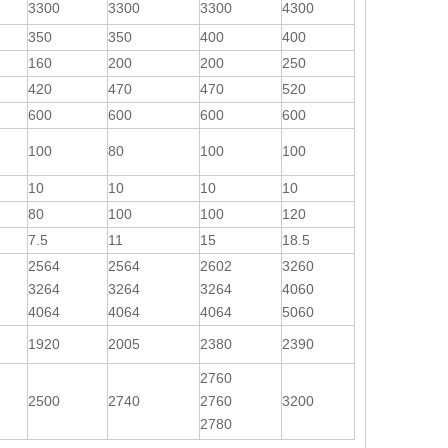
3300
3300
3300
4300
350
350
400
400
160
200
200
250
420
470
470
520
600
600
600
600
100
80
100
100
10
10
10
10
80
100
100
120
7.5
11
15
18.5
2564
2564
2602
3260
3264
3264
3264
4060
4064
4064
4064
5060
1920
2005
2380
2390
2760
2500
2740
2760
3200
2780