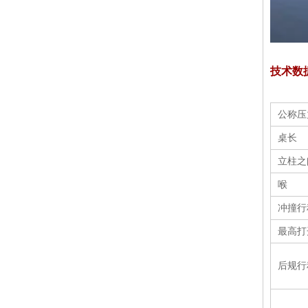
技术数
容量为63t的扭杆折弯机（WH67Y-63 / 2500）
公称压
桌长
立柱之
喉
冲撞行
最高打
液压机数控金属折弯机（WH67Y-160 / 4000）
后规行