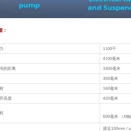
据：
力
1
00千
1
4
00毫米
1
间的距离
3300毫米
350毫米
程
160毫米
开高度
420毫米
程
600毫米
（X轴
接近100mm / s