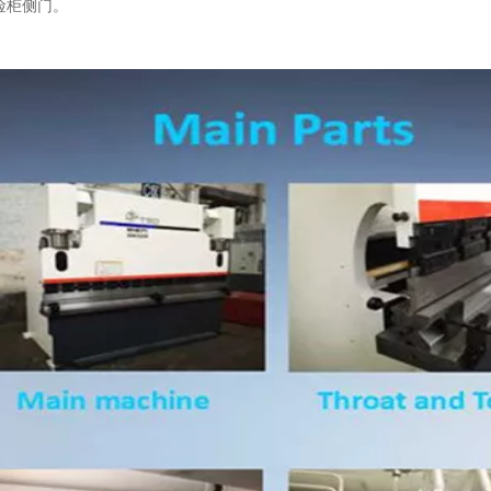
险柜侧门。