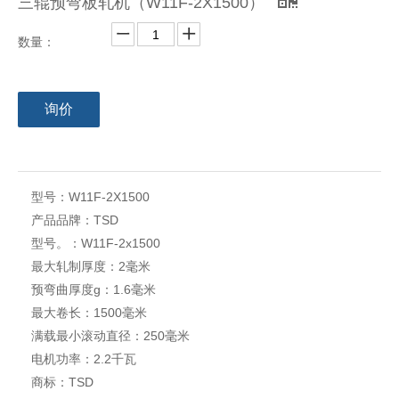
三辊预弯板轧机（W11F-2X1500）
数量：
询价
型号：
W11F-2X1500
产品品牌：
TSD
型号。：
W11F-2x1500
最大轧制厚度：
2毫米
预弯曲厚度g：
1.6毫米
最大卷长：
1500毫米
满载最小滚动直径：
250毫米
电机功率：
2.2千瓦
商标：
TSD