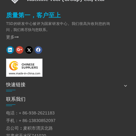
质量第一，客户至上
TSD的研发中心被评为国家研发中心。我们很高兴收到您的询
问，我们将尽快与您联系。
特征：
更多

-
3卷非对称型
-具有HRC45硬度的实心上辊和下辊
快速链接
联系我们
电话：+ 86-938-2621183
手机：+ 86-13830852097
总公司
：
麦积市渭滨北路
甘肃省天水区741020