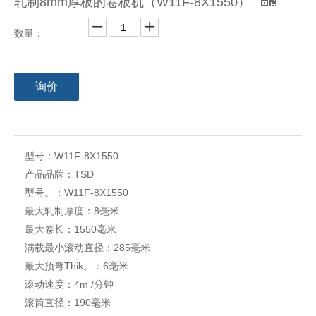
轧制8mm厚板的卷板机（W11F-8X1550）
数量：
询价
型号：
W11F-8X1550
产品品牌：
TSD
型号。：
W11F-8X1550
最大轧制厚度：
8毫米
最大卷长：
1550毫米
满载最小滚动直径：
285毫米
最大预弯Thik。：
6毫米
滚动速度：
4m /分钟
滚筒直径：
190毫米