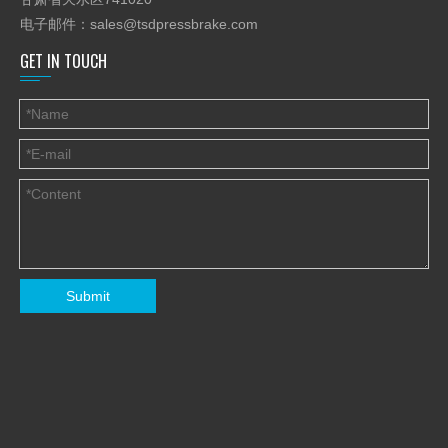
电子邮件：
sales@tsdpressbrake.com
GET IN TOUCH
-动力上卷和下卷
Submit
-
垂直提升底辊
-可以预弯板端，但需要将板调头。