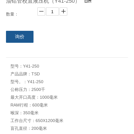
油钻管校直液压机（Y41-250）
数量：
询价
带有伸缩台的液压机（Y41-315）
单柱压装液压机（Y41-160）
型号：
Y41-250
产品品牌：
TSD
型号。：
Y41-250
公称压力：
2500千
最大开口高度：
1000毫米
RAM行程：
600毫米
用于矫直和压入的C机架液压机（Y41-40）
深喉C型压力机/液压机（Y41-63）
喉深：
350毫米
工作台尺寸：
650X1200毫米
盲孔直径：
200毫米