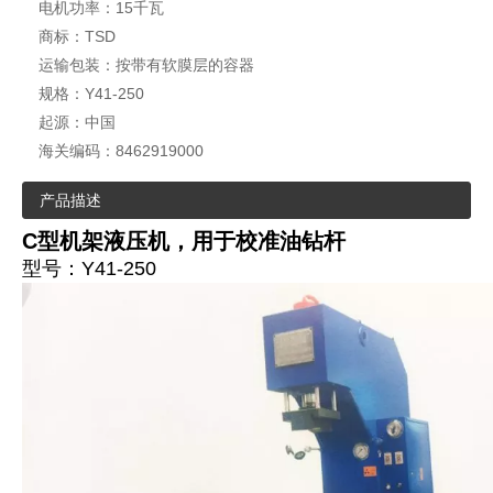
电机功率：
15千瓦
商标：
TSD
运输包装：
按带有软膜层的容器
规格：
Y41-250
起源：
中国
深喉C型压力机/液压机（Y41-630）
深喉C型压力机/液压机（Y41-160）
海关编码：
8462919000
产品描述
C型机架液压机，用于校准油钻杆
型号：Y41-250
深喉C型压力机/液压机（Y41-200）
液压冲床/矫直机/水平压机（Y21-200）