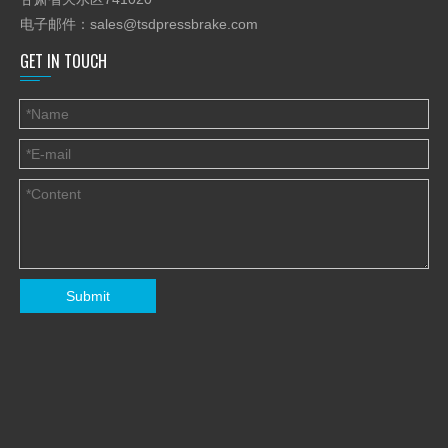
2
流体工作压力
兆帕
25
电子邮件：
sales@tsdpressbrake.com
3
最大开口高度
毫米
1000
GET IN TOUCH
4
冲头行程
毫米
600
5
喉深
毫米
350
毫米/
接近
25
秒
毫米/
6
冲头速度
工作中
4
秒
毫米/
归来
65
秒
前后
毫米
650
大小
7
工作台
左右
毫米
1200
Submit
8
桌子和地板之间的高度
毫米
700
9
盲孔直径
毫米
200
10
电机功率
千瓦
15
售后服务：