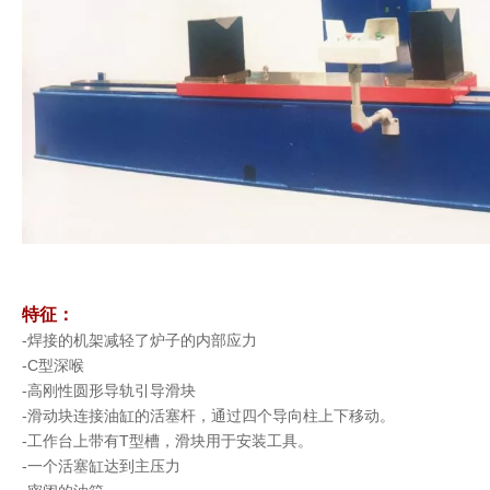
液压车间压力机（HP-100）
通用液压折弯机
特征：
-焊接的机架减轻了炉子的内部应力
C型单柱液压机（Y41）
用于矫直和压入的C机架液压机（Y41-25）
-C型深喉
-高刚性圆形导轨引导滑块
-滑动块连接油缸的活塞杆，通过四个导向柱上下移动。
-工作台上带有T型槽，滑块用于安装工具。
-一个活塞缸达到主压力