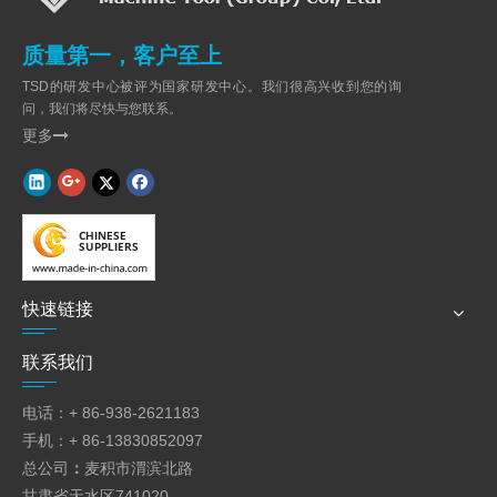
质量第一，客户至上
TSD的研发中心被评为国家研发中心。我们很高兴收到您的询
问，我们将尽快与您联系。
更多

快速链接
联系我们
主要技术数据
电话：+ 86-938-2621183
没
名称
单元
值
手机：+ 86-13830852097
有。
总公司
：
麦积市渭滨北路
1
公称压力
千牛
2500
甘肃省天水区741020